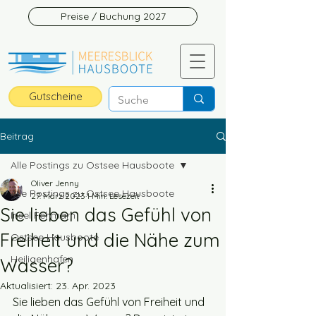
Preise / Buchung 2027
Gutscheine
Beitrag
Alle Postings zu Ostsee Hausboote
Oliver Jenny
Alle Postings zu Ostsee Hausboote
27. März 2023
1 Min. Lesezeit
Sie lieben das Gefühl von
Insel Fehmarn
Freiheit und die Nähe zum
Ostsee Hausboote
Heiligenhafen
Wasser?
Aktualisiert:
23. Apr. 2023
Sie lieben das Gefühl von Freiheit und 