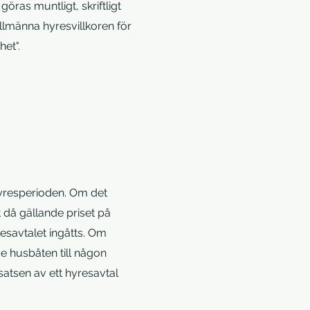
ras muntligt, skriftligt
allmänna hyresvillkoren för
et".
hyresperioden. Om det
t då gällande priset på
esavtalet ingåtts. Om
de husbåten till någon
satsen av ett hyresavtal