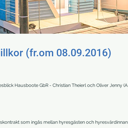
llkor (fr.om 08.09.2016)
sblick Hausboote GbR - Christian Theierl och Oliver Jenny (Al
yreskontrakt som ingås mellan hyresgästen och hyresvärdinnan 