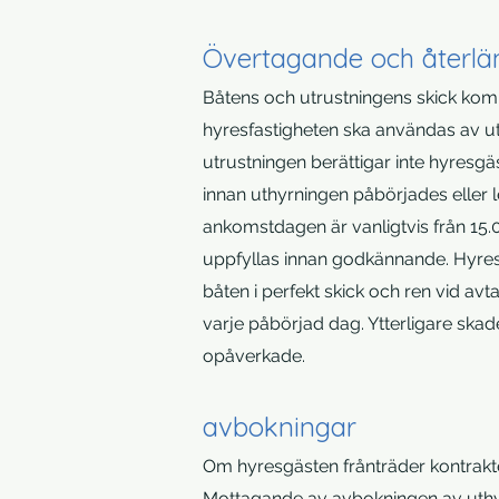
Övertagande och återl
Båtens och utrustningens skick komm
hyresfastigheten ska användas av uth
utrustningen berättigar inte hyresgäs
innan uthyrningen påbörjades eller l
ankomstdagen är vanligtvis från 15.0
uppfyllas innan godkännande. Hyresg
båten i perfekt skick och ren vid avt
varje påbörjad dag. Ytterligare sk
opåverkade.
avbokningar
Om hyresgästen frånträder kontrakt
Mottagande av avbokningen av uth