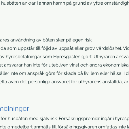
 husbåten ankrar i annan hamn på grund av yttre omständighe
es användning av båten sker på egen risk.
da som uppstår till följd av uppsåt eller grov vårdslöshet. V
 av hyresbetalningar som Hyresgästen gjort. Uthyraren ansvar
het ansvarar han inte för utebliven vinst och andra ekonomiska
er inte om anspråk görs för skada på liv, lem eller hälsa. I
 detta även det personliga ansvaret för uthyrarens anställda, 
mälningar
 för husbåten med självrisk. Försäkringspremier ingår i hyres
te omedelbart anmälts till försäkringsgivaren omfattas inte 