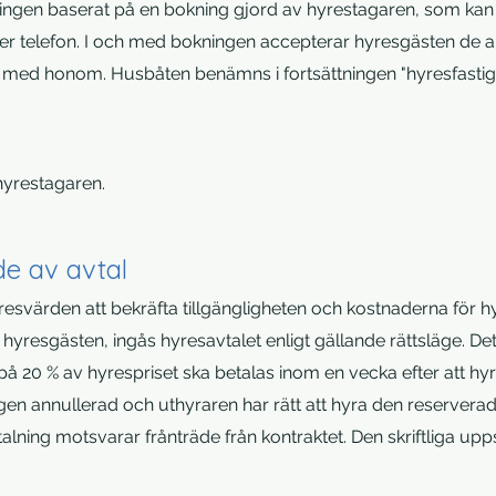
ngen baserat på en bokning gjord av hyrestagaren, som kan gö
er per telefon. I och med bokningen accepterar hyresgästen de 
 med honom. Husbåten benämns i fortsättningen "hyresfastigh
hyrestagaren.
e av avtal
esvärden att bekräfta tillgängligheten och kostnaderna för 
 hyresgästen, ingås hyresavtalet enligt gällande rättsläge. De
å 20 % av hyrespriset ska betalas inom en vecka efter att hyr
ingen annullerad och uthyraren har rätt att hyra den reservera
lning motsvarar frånträde från kontraktet. Den skriftliga upp