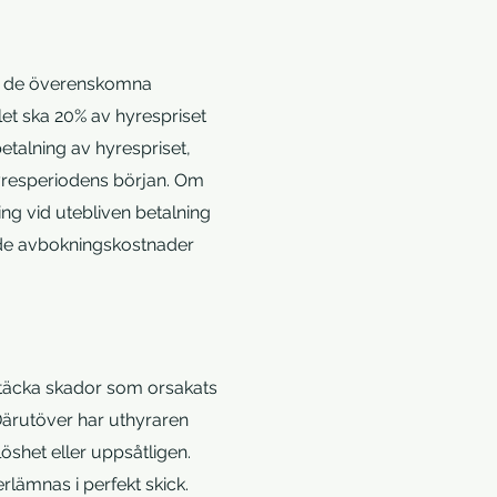
rar de överenskomna
let ska 20% av hyrespriset
etalning av hyrespriset,
e hyresperiodens början. Om
ing vid utebliven betalning
t de avbokningskostnader
t täcka skador som orsakats
Därutöver har uthyraren
öshet eller uppsåtligen.
rlämnas i perfekt skick.