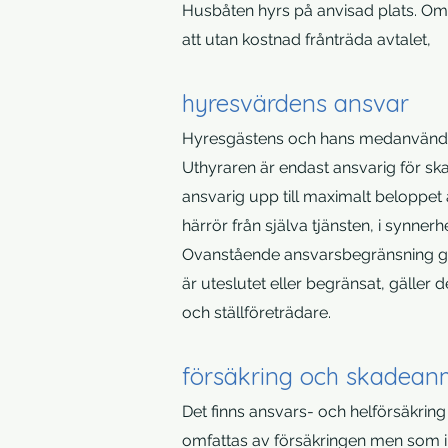
Husbåten hyrs på anvisad plats. Om
att utan kostnad frånträda avtalet,
hyresvärdens ansvar
Hyresgästens och hans medanvändar
Uthyraren är endast ansvarig för ska
ansvarig upp till maximalt beloppet
härrör från själva tjänsten, i synner
Ovanstående ansvarsbegränsning gäll
är uteslutet eller begränsat, gäller
och ställföreträdare.
försäkring och skadean
Det finns ansvars- och helförsäkring
omfattas av försäkringen men som in