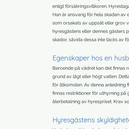
enligt försäkringsvillkoren. Hyresta
Han är ansvarig för hela skadan av e
som orsakats av uppsåt eller grov vå
hyresgästens eller dennes gästers pe
skador, såvida dessa inte täcks av f
Egenskaper hos en husb
Beroende på vädret kan det finnas res
grund av lågt eller högt vatten. Det
för åtkomsten. Av denna anledning fin
finnas restriktioner för uthyrning på 
återbetalning av hyrespriset. Krav so
Hyresgästens skyldighet