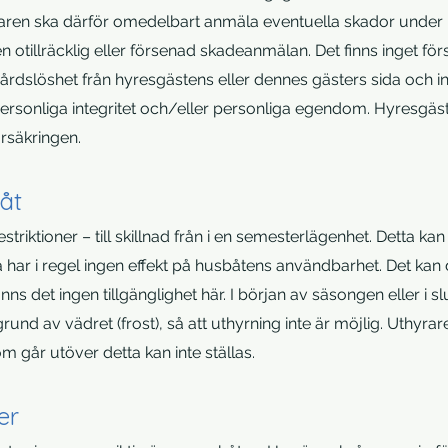
garen ska därför omedelbart anmäla eventuella skador under hy
n otillräcklig eller försenad skadeanmälan. Det finns inget fö
rdslöshet från hyresgästens eller dennes gästers sida och in
rsonliga integritet och/eller personliga egendom. Hyresgästen
örsäkringen.
åt
triktioner – till skillnad från i en semesterlägenhet. Detta kan
ta har i regel ingen effekt på husbåtens användbarhet. Det ka
ns det ingen tillgänglighet här. I början av säsongen eller i 
grund av vädret (frost), så att uthyrning inte är möjlig. Uthyra
m går utöver detta kan inte ställas.
er