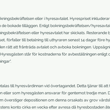
okningsbekräftelsen eller i hyresavtalet. Hyrespriset inklude
h de bokade tilläggen. Enligt bokningsbekräftelsen/hyresavta
ningsbekräftelsen eller hyresavtalet har skickats. Resterande b
set, förfaller till betalning till uthyraren senast 14 dagar för
ärden rätt att frånträda avtalet och avboka bokningen. Uppsägn
. Hyresgästen står för kostnaderna för avbeställningen enlig
ngar".
las till hyresvärdinnan vid övertagandet. Detta tjänar till at
ten eller som hyresgästen ansvarar för gentemot tredje man. 
som överstiger depositionen om denna orsakats av grov vårdsl
ästens konto cirka en vecka efter avresa då hyresbostaden åte