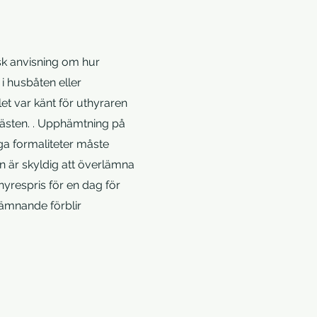
sk anvisning om hur
i husbåten eller
let var känt för uthyraren
sgästen. . Upphämtning på
ga formaliteter måste
n är skyldig att överlämna
hyrespris för en dag för
lämnande förblir