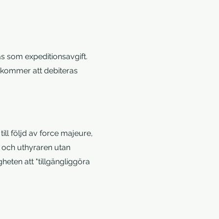
s som expeditionsavgift.
. kommer att debiteras
ill följd av force majeure,
n och uthyraren utan
eten att "tillgängliggöra