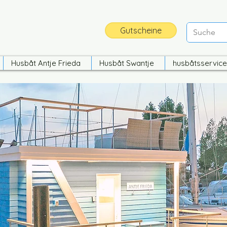
Gutscheine
Husbåt Antje Frieda
Husbåt Swantje
husbåtsservice