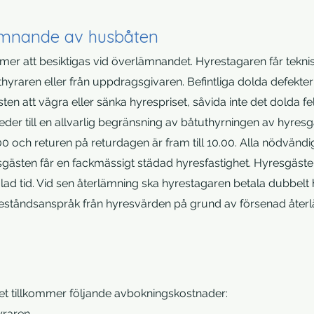
ämnande av husbåten
er att besiktigas vid överlämnandet. Hyrestagaren får tekni
yraren eller från uppdragsgivaren. Befintliga dolda defekter 
ten att vägra eller sänka hyrespriset, såvida inte det dolda fe
eder till en allvarlig begränsning av båtuthyrningen av hyre
0 och returen på returdagen är fram till 10.00. Alla nödvändi
ästen får en fackmässigt städad hyresfastighet. Hyresgäste
alad tid. Vid sen återlämning ska hyrestagaren betala dubbelt 
adeståndsanspråk från hyresvärden på grund av försenad åter
et tillkommer följande avbokningskostnader:
yraren