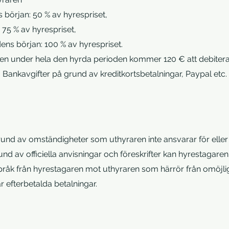
s början: 50 % av hyrespriset,
 75 % av hyrespriset,
ens början: 100 % av hyrespriset.
en under hela den hyrda perioden kommer 120 € att debitera
. Bankavgifter på grund av kreditkortsbetalningar, Paypal etc
rund av omständigheter som uthyraren inte ansvarar för eller t
nd av officiella anvisningar och föreskrifter kan hyrestagare
pråk från hyrestagaren mot uthyraren som härrör från omöjligh
r efterbetalda betalningar.