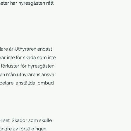
ter har hyresgästen rätt
idare är Uthyraren endast
ar inte för skada som inte
 förluster för hyresgästen.
 den mån uthyrarens ansvar
arbetare, anställda, ombud
priset. Skador som skulle
längre av försäkringen