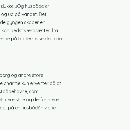
slukke.
u
Og husbåde er
en og ud på vandet. Det
lide gyngen skaber en
ter kan bedst værdsættes fra
dende på tagterrassen kan du
mborg og andre store
ge charme kun er
venter på at
lystbådehavne, som
t mere stille og derfor mere
ke det på en husbåd
åh vidne.