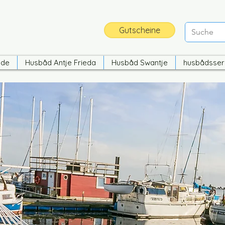
Gutscheine
nde
Husbåd Antje Frieda
Husbåd Swantje
husbådsser