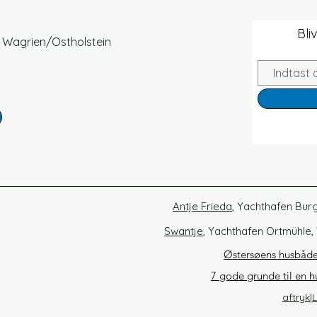
Bli
, Wagrien/Ostholstein
Antje Frieda
, Yachthafen Bur
Swantje
, Yachthafen Ortmühle,
Østersøens husbåde
7 gode grunde til en 
aftryk
|
L