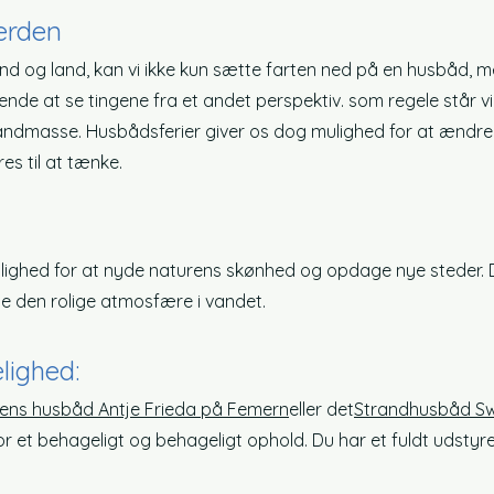
erden
and og land, kan vi ikke kun sætte farten ned på en husbåd,
erende at se tingene fra et andet perspektiv. som regel
e står v
vandmasse. Husbådsferier giver os dog mulighed for at ændre 
es til at tænke.
mulighed for at nyde naturens skønhed og opdage nye steder.
e den rolige atmosfære i vandet.
ighed:
ens husbåd Antje Frieda på Femern
eller det
Strandhusbåd Swa
r et behageligt og behageligt ophold. Du har et fuldt udsty