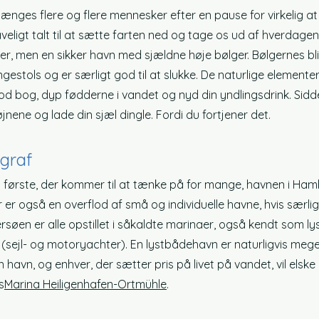
længes flere og flere mennesker efter en pause for virkelig at 
taveligt talt til at sætte farten ned og tage os ud af hverdag
her, men en sikker havn med sjældne høje bølger. Bølgernes b
yngestols og er særligt god til at slukke. De naturlige elemen
d bog, dyp fødderne i vandet og nyd din yndlingsdrink. Sid
nene og lade din sjæl dingle. Fordi du fortjener det.
graf
t første, der kommer til at tænke på for mange, havnen i Ha
er også en overflod af små og individuelle havne, hvis særli
rsøen er alle opstillet i såkaldte marinaer, også kendt som 
r (sejl- og motoryachter). En lystbådehavn er naturligvis mege
t en havn, og enhver, der sætter pris på livet på vandet, vil els
s
Marina Heiligenhafen-Ortmühle
.