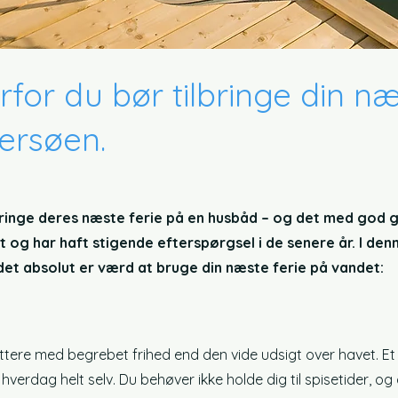
orfor du bør tilbringe din n
ersøen.
bringe deres næste ferie på en husbåd – og det med god g
 og har haft stigende efterspørgsel i de senere år. I denne
 det absolut er værd at bruge din næste ferie på vandet:
ttere med begrebet frihed end den vide udsigt over havet. E
 hverdag helt selv. Du behøver ikke holde dig til spisetider, og