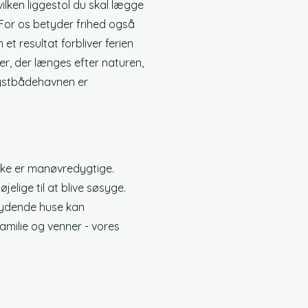
ilken liggestol du skal lægge
 For os betyder frihed også
t resultat forbliver ferien
r, der længes efter naturen,
 lystbådehavnen er
ikke er manøvredygtige.
elige til at blive søsyge.
lydende huse kan
milie og venner - vores