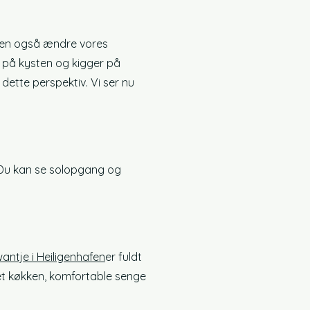
 men også ændre vores
i på kysten og kigger på
dette perspektiv. Vi ser nu
 Du kan se solopgang og
ntje i Heiligenhafen
er fuldt
ret køkken, komfortable senge