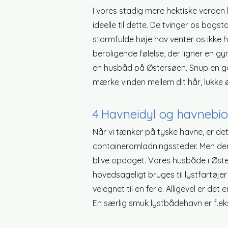
I vores stadig mere hektiske verden 
ideelle til dette. De tvinger os bogs
stormfulde høje hav venter os ikke 
beroligende følelse, der ligner en g
en husbåd på Østersøen. Snup en go
mærke vinden mellem dit hår, lukke øj
4.
Havneidyl og havnebio
Når vi tænker på tyske havne, er de
containeromladningssteder. Men der 
blive opdaget. Vores husbåde i Øste
hovedsageligt bruges til lystfartøje
velegnet til en ferie. Alligevel er de
En særlig smuk lystbådehavn er f.ek