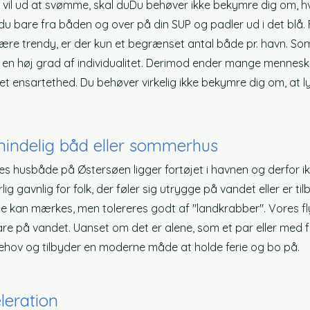
 vil ud at svømme, skal du
Du behøver ikke bekymre dig om, hv
du bare fra båden og over på din SUP og padler ud i det blå.
ære trendy, er der kun et begrænset antal både pr. havn. Som e
en høj grad af individualitet. Derimod ender mange menneske
et ensartethed. Du behøver virkelig ikke bekymre dig om, at
mindelig båd eller sommerhus
res husbåde på Østersøen ligger fortøjet i havnen og derfor 
vnlig for folk, der føler sig utrygge på vandet eller er tilbøj
 kan mærkes, men tolereres godt af "landkrabber". Vores f
på vandet. Uanset om det er alene, som et par eller med fa
ehov og tilbyder en moderne måde at holde ferie og bo på.
leration