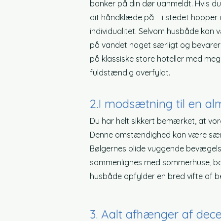
banker på din dør uanmeldt. Hvis du
dit håndklæde på – i stedet hopper 
individualitet. Selvom husbåde kan v
på vandet noget særligt og bevarer 
på klassiske store hoteller med meg
fuldstændig overfyldt.
2.
I modsætning til en al
Du har helt sikkert bemærket, at vo
Denne omstændighed kan være særlig ga
Bølgernes blide vuggende bevægelse
sammenlignes med sommerhuse, bare 
husbåde opfylder en bred vifte af b
3. A
alt afhænger af dece