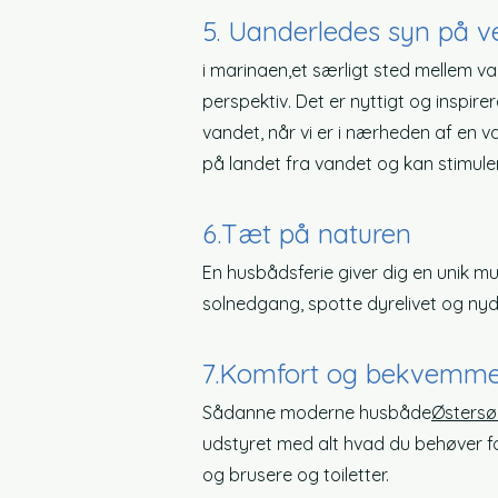
5. U
anderledes syn på v
i marinaen,
et særligt sted mellem v
perspektiv. Det er nyttigt og inspir
vandet, når vi er i nærheden af en 
på landet fra vandet og kan stimuler
6.
Tæt på naturen
En husbådsferie giver dig en unik 
solnedgang, spotte dyrelivet og nyd
7.
Komfort og bekvemmel
Sådanne moderne husbåde
Østersø
udstyret med alt hvad du behøver fo
og brusere og toiletter.