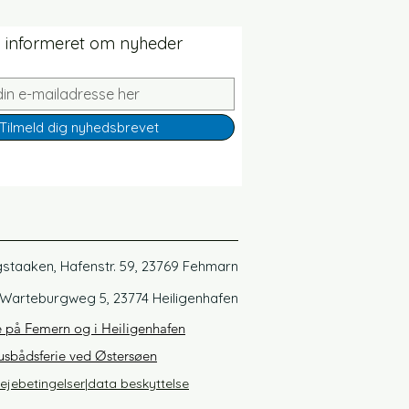
v informeret om nyheder
Tilmeld dig nyhedsbrevet
gstaaken, Hafenstr. 59, 23769 Fehmarn
 Warteburgweg 5, 23774 Heiligenhafen
 på Femern og i Heiligenhafen
husbådsferie ved Østersøen
ejebetingelser
|
data beskyttelse