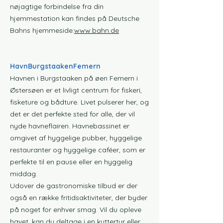
nøjagtige forbindelse fra din
hjemmestation kan findes på Deutsche
Bahns hjemmeside:
www.bahn.de
Havn
Burgstaaken
Femern
Havnen i Burgstaaken på øen Femern i
Østersøen er et livligt centrum for fiskeri,
fisketure og bådture. Livet pulserer her, og
det er det perfekte sted for alle, der vil
nyde havneflairen. Havnebassinet er
omgivet af hyggelige pubber, hyggelige
restauranter og hyggelige caféer, som er
perfekte til en pause eller en hyggelig
middag.
Udover de gastronomiske tilbud er der
også en række fritidsaktiviteter, der byder
på noget for enhver smag. Vil du opleve
havet, kan du deltage i en kuttertur eller