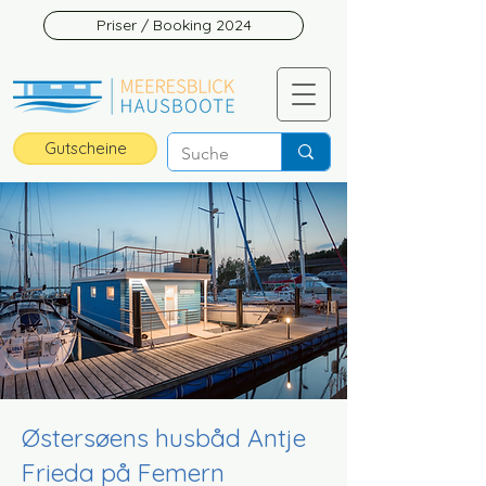
Priser / Booking 2024
Gutscheine
Østersøens husbåd Antje
Frieda på Femern