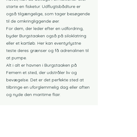
starte en fisketur. Udflugtsbådture er
også tilgængelige, som tager besøgende
til de omkringliggende øer.
For dem, der leder efter en udfordring,
byder Burgstaaken også på siloklatring
eller et kartløb. Her kan eventyrlystne
teste deres grænser og få adrenalinen til
at pumpe.
Alt i alt er havnen i Burgstaaken på
Femern et sted, der udstråler liv og
bevægelse. Det er det perfekte sted at
tilbringe en uforglemmelig dag eller aften
og nyde den maritime flair.
sanitet i
tæt på husbåden i havnen i
Burgstaaken Fehmarn
vaskemaskine