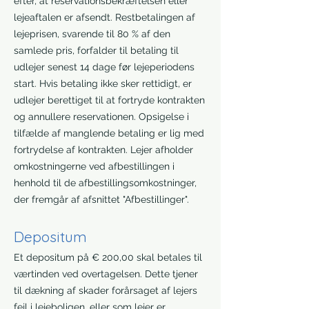
efter, at reservationsbekræftelsen eller
lejeaftalen er afsendt. Restbetalingen af
lejeprisen, svarende til 80 % af den
samlede pris, forfalder til betaling til
udlejer senest 14 dage før lejeperiodens
start. Hvis betaling ikke sker rettidigt, er
udlejer berettiget til at fortryde kontrakten
og annullere reservationen. Opsigelse i
tilfælde af manglende betaling er lig med
fortrydelse af kontrakten. Lejer afholder
omkostningerne ved afbestillingen i
henhold til de afbestillingsomkostninger,
der fremgår af afsnittet "Afbestillinger".
Depositum
Et depositum på € 200,00 skal betales til
værtinden ved overtagelsen. Dette tjener
til dækning af skader forårsaget af lejers
fejl i lejeboligen, eller som lejer er