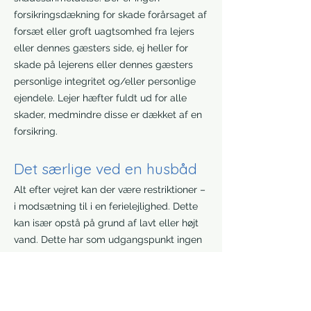
forsikringsdækning for skade forårsaget af
forsæt eller groft uagtsomhed fra lejers
eller dennes gæsters side, ej heller for
skade på lejerens eller dennes gæsters
personlige integritet og/eller personlige
ejendele. Lejer hæfter fuldt ud for alle
skader, medmindre disse er dækket af en
forsikring.
Det særlige ved en husbåd
Alt efter vejret kan der være restriktioner –
i modsætning til i en ferielejlighed. Dette
kan især opstå på grund af lavt eller højt
vand. Dette har som udgangspunkt ingen
betydning for husbådens anvendelighed.
Der kan dog være
adgangsbegrænsninger. Af denne grund
er der ingen tilgængelighed her. I starten