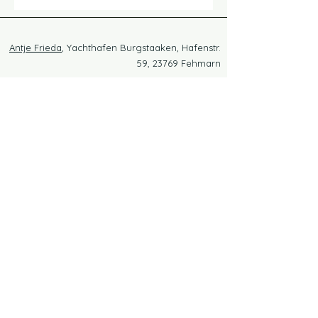
Antje Frieda
, Yachthafen Burgstaaken, Hafenstr.
59, 23769 Fehmarn
Swantje
, Yachthafen Ortmühle, Warteburgweg
5, 23774 Heiligenhafen
Østersøens husbåde på Femern og i Heiligenhafen
7 gode grunde til en husbådsferie ved Østersøen
Husbåde med havudsigt GbR,
gammel landevej 8, 23758 Wangels,
Wagrien/Ostholstein
(+49) 04382 / 500
tage kontakt