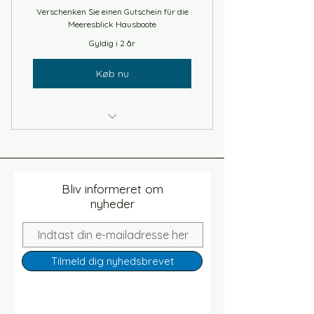
Verschenken Sie einen Gutschein für die
Meeresblick Hausboote
Gyldig i 2 år
Køb nu
Anwendbar bei einer Buchung des
Hausbootes Antje Frieda
Bliv informeret om
nyheder
Tilmeld dig nyhedsbrevet