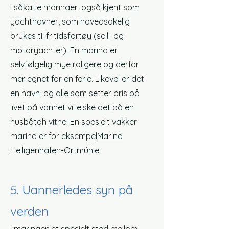
i såkalte marinaer, også kjent som
yachthavner, som hovedsakelig
brukes til fritidsfartøy (seil- og
motoryachter). En marina er
selvfølgelig mye roligere og derfor
mer egnet for en ferie. Likevel er det
en havn, og alle som setter pris på
livet på vannet vil elske det på en
husbåt
ah vitne. En spesielt vakker
marina er for eksempel
Marina
Heiligenhafen-Ortmühle
.
5. U
annerledes syn på
verden