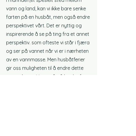
i marinaen,
et spesielt sted mellom
vann og land, kan vi ikke bare senke
farten på en husbåt, men også endre
perspektivet vårt. Det er nyttig og
inspirerende å se på ting fra et annet
perspektiv. som oftest
e vi står i fjæra
og ser på vannet når vi er i nærheten
av en vannmasse. Men husbåtferier
gir oss muligheten til å endre dette
perspektivet. Vi ser nå på landet fra
vannet og kan stimuleres til å tenke.
6.
Nær naturen
En husbåtferie gir deg en unik
mulighet til å nyte naturens skjønnhet
og oppdage nye steder. Du kan se