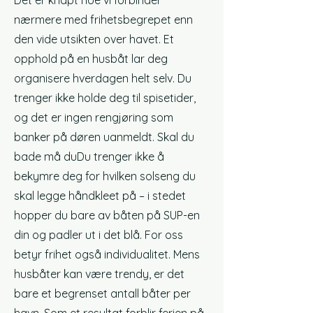
Det er knapt noe vi forbinder
nærmere med frihetsbegrepet enn
den vide utsikten over havet. Et
opphold på en husbåt lar deg
organisere hverdagen helt selv. Du
trenger ikke holde deg til spisetider,
og det er ingen rengjøring som
banker på døren uanmeldt. Skal du
bade må du
Du trenger ikke å
bekymre deg for hvilken solseng du
skal legge håndkleet på – i stedet
hopper du bare av båten på SUP-en
din og padler ut i det blå. For oss
betyr frihet også individualitet. Mens
husbåter kan være trendy, er det
bare et begrenset antall båter per