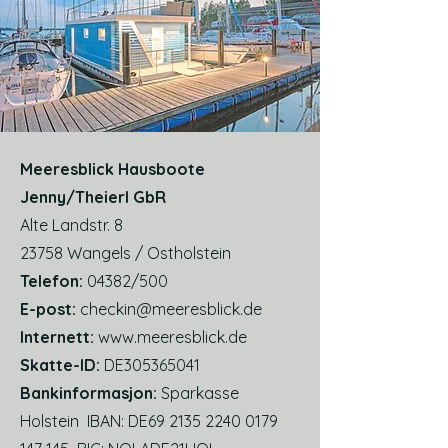
Meeresblick Hausboote
Jenny/Theierl GbR
Alte Landstr. 8
23758 Wangels / Ostholstein
Telefon:
04382/500
E-post:
checkin@meeresblick.de
Internett:
www.meeresblick.de
Skatte-ID:
DE305365041
Bankinformasjon:
Sparkasse
Holstein IBAN: DE69
2135 2240 0179