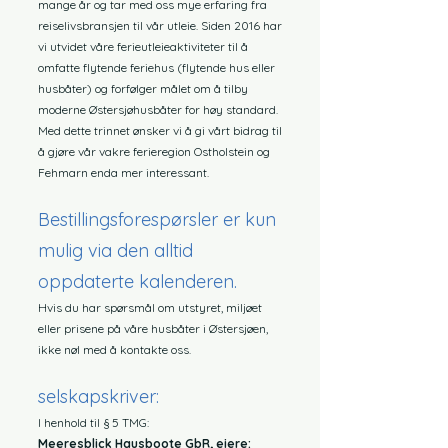
mange år og tar med oss mye erfaring fra
reiselivsbransjen til vår utleie. Siden 2016 har
vi utvidet våre ferieutleieaktiviteter til å
omfatte flytende feriehus (flytende hus eller
husbåter) og forfølger målet om å tilby
moderne Østersjøhusbåter for høy standard.
Med dette trinnet ønsker vi å gi vårt bidrag til
å gjøre vår vakre ferieregion Ostholstein og
Fehmarn enda mer interessant.
Bestillingsforespørsler er kun
mulig via den alltid
oppdaterte kalenderen.
Hvis du har spørsmål om utstyret, miljøet
eller prisene på våre husbåter i Østersjøen,
ikke nøl med å kontakte oss.
selskap
skriver:
I henhold til § 5 TMG:
Meeresblick Hausboote GbR, eiere: