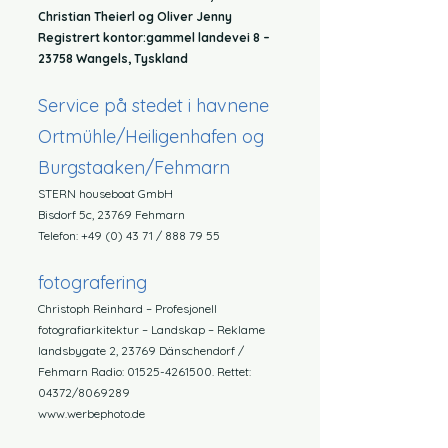
Christian Theierl og Oliver Jenny
Registrert kontor:
gammel landevei 8 –
23758 Wangels, Tyskland
Service på stedet i havnene
Ortmühle/Heiligenhafen og
Burgstaaken/Fehmarn
STERN houseboat GmbH
Bisdorf 5c, 23769 Fehmarn
Telefon:
+49 (0) 43 71
/
888 79 55
fotografering
Christoph Reinhard – Profesjonell
fotografiarkitektur – Landskap – Reklame
landsbygate 2, 23769 Dänschendorf /
Fehmarn Radio:
01525-4261500
. Rettet:
04372/8069289
www.werbephoto.de