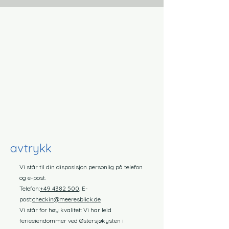
avtrykk
Vi står til din disposisjon personlig på telefon
og e-post.
Telefon:
+49 4382 500
, E-
post:
checkin@meeresblick.de
Vi står for høy kvalitet: Vi har leid
ferieeiendommer ved Østersjøkysten i