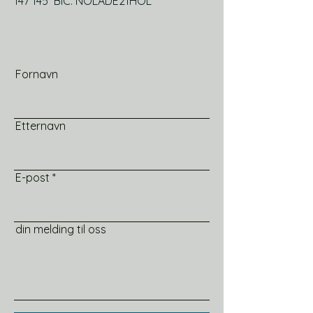
147
145 BIC: NOLADE21HOL
Fornavn
Etternavn
E-post
din melding til oss