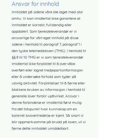
Ansvar for innhold
Innholdet på sidene våre ble laget med stor
omhu. Vi kan imidlertid ikke garantere at
innholdet er korrekt, fullstendig eller
oppdatert. Som tjenesteleverandør er vi
ansvarlige for vårt eget innhold på disse
sidene i henhold til paragraf 7, paragraf 1 i
den tyske telemedieloven (TMG). I henhold til
§§ 8 til 10 TMG er vi som tjenesteleverandør
imidlertid ikke forpliktet til å overvåke
overført eller lagret tredjepartsinformasjon
eller å undersøke forhold som tyder på
ulovlig aktivitet. Forpliktelser til å fjerne eller
blokkere bruken av informasjon i henhold til
generelle lover forblir upåvirket. Ansvar i
denne forbindelse er imidlertid først mulig
fra det tidspunkt hvor kunnskap om en
konkret lovovertredelse er kjent. Så snart vi
blir oppmerksomme på brudd på loven, vil vi
fjerne dette innholdet umiddelbart.