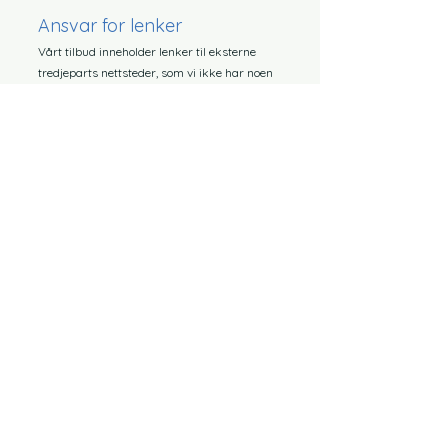
Ansvar for lenker
Vårt tilbud inneholder lenker til eksterne
tredjeparts nettsteder, som vi ikke har noen
innflytelse på innholdet i. Derfor kan vi ikke
påta oss noe ansvar for dette eksterne
innholdet. Den respektive leverandøren eller
operatøren av sidene er alltid ansvarlig for
innholdet på de lenkede sidene. De koblede
sidene ble sjekket for mulige lovbrudd på
tidspunktet for koblingen. Ulovlig innhold var
ikke gjenkjennelig på tidspunktet for
koblingen. En permanent kontroll av
innholdet på de koblede sidene er imidlertid
ikke rimelig uten konkrete bevis på en
krenkelse. Så snart vi blir oppmerksomme
på lovbrudd, vil vi fjerne slike lenker
umiddelbart.
opphavsrett
Innholdet og verkene på disse sidene