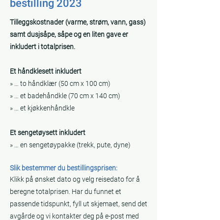
bestilling 2023
Tilleggskostnader (varme, strøm, vann, gass)
samt dusjsåpe, såpe og en liten gave er
inkludert i totalprisen.
Et håndklesett inkludert
» … to håndklær (50 cm x 100 cm)
» … et badehåndkle (70 cm x 140 cm)
» … et kjøkkenhåndkle
Et sengetøysett inkludert
» … en sengetøypakke (trekk, pute, dyne)
Slik bestemmer du bestillingsprisen:
Klikk på ønsket dato og velg reisedato for å
beregne totalprisen. Har du funnet et
passende tidspunkt, fyll ut skjemaet, send det
avgårde og vi kontakter deg på e-post med