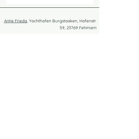
Antje Frieda
, Yachthafen Burgstaaken, Hafenstr.
59, 23769 Fehmarn
Swantje
, Yachthafen Ortmühle, Warteburgweg
5, 23774 Heiligenhafen
Østersjøhusbåter på Fehmarn og i Heiligenhafen
7 gode grunner for en husbåtferie ved Østersjøen
Husbåter med havutsikt GbR,
gammel landevei 8, 23758 Wangels,
Wagrien/Ostholstein
(+49) 04382 / 500
ta kontakt