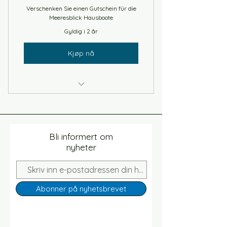
Verschenken Sie einen Gutschein für die
Meeresblick Hausboote
Gyldig i 2 år
Kjøp nå
Anwendbar bei einer Buchung des
Hausbootes Antje Frieda
Bli informert om
nyheter
Abonner på nyhetsbrevet